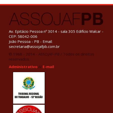
Av. Epitácio Pessoa nº 3014 - sala 305 Edifício Walcar -
CEP: 58042-006
João Pessoa - PB - Email:
secretaria@assojafpb.com.br
© 1988 - 2014 - ASSOJAF-PB / Todos os direitos
reservados.
Administrativo
//
E-mail