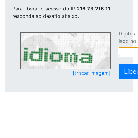
Para liberar o acesso
do IP
216.73.216.11
,
responda ao desafio abaixo.
Digite 
lado no
[trocar imagem]